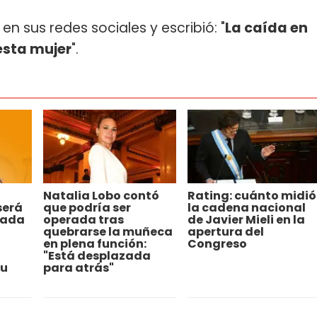
 en sus redes sociales y escribió: "
La caída en
esta mujer
".
Natalia Lobo contó
Rating: cuánto midió
será
que podría ser
la cadena nacional
rada
operada tras
de Javier Mieli en la
quebrarse la muñeca
apertura del
en plena función:
Congreso
"Está desplazada
su
para atrás"