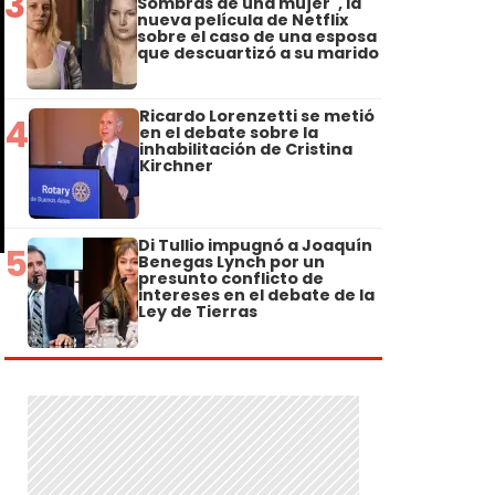
3
Sombras de una mujer", la
nueva película de Netflix
sobre el caso de una esposa
que descuartizó a su marido
Ricardo Lorenzetti se metió
4
en el debate sobre la
inhabilitación de Cristina
Kirchner
Di Tullio impugnó a Joaquín
5
Benegas Lynch por un
presunto conflicto de
intereses en el debate de la
Ley de Tierras
s