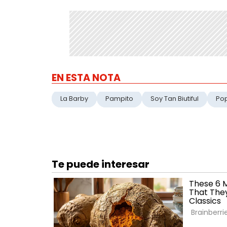
EN ESTA NOTA
La Barby
Pampito
Soy Tan Biutiful
Po