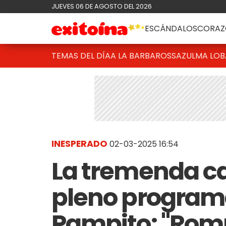
JUEVES 06 DE AGOSTO DEL 2026
ESCÁNDALOS
CORAZ
TEMAS DEL DÍA
A LA BARBAROSSA
ZULMA LO
INESPERADO
02-03-2025 16:54
La tremenda ca
pleno programa
Pampito: "Rompi