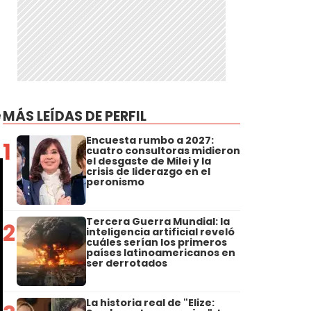
e
MÁS LEÍDAS DE PERFIL
Encuesta rumbo a 2027:
1
cuatro consultoras midieron
el desgaste de Milei y la
crisis de liderazgo en el
peronismo
Tercera Guerra Mundial: la
2
inteligencia artificial reveló
cuáles serían los primeros
países latinoamericanos en
ser derrotados
La historia real de "Elize: