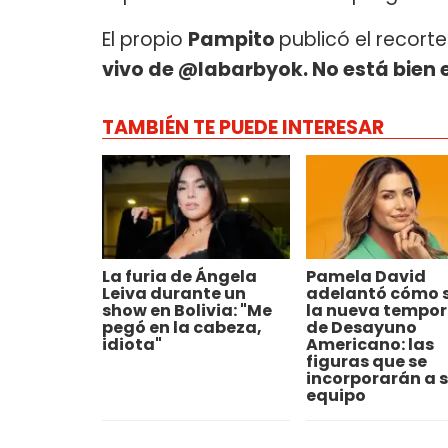
El propio
Pampito
publicó el recorte
vivo de @labarbyok. No está bien 
TAMBIÉN TE PUEDE INTERESAR
La furia de Ángela
Pamela David
Leiva durante un
adelantó cómo 
show en Bolivia: "Me
la nueva tempo
pegó en la cabeza,
de Desayuno
idiota"
Americano: las
figuras que se
incorporarán a 
equipo