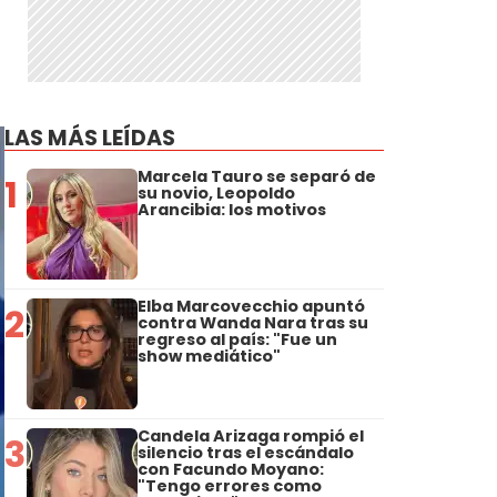
LAS MÁS LEÍDAS
Marcela Tauro se separó de
1
su novio, Leopoldo
Arancibia: los motivos
Elba Marcovecchio apuntó
2
contra Wanda Nara tras su
regreso al país: "Fue un
show mediático"
Candela Arizaga rompió el
3
silencio tras el escándalo
con Facundo Moyano:
"Tengo errores como