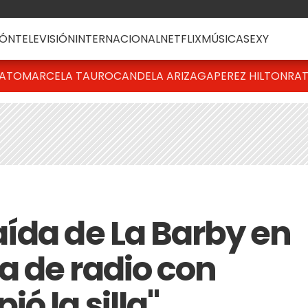
ÓN
TELEVISIÓN
INTERNACIONAL
NETFLIX
MÚSICA
SEXY
BATO
MARCELA TAURO
CANDELA ARIZAGA
PEREZ HILTON
RAT
ída de La Barby en
 de radio con
ó la silla"