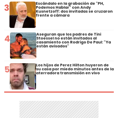
Escándalo en la grabación de "PH,
3
Podemos Hablar" con Andy
Kusnetzoff: dos invitadas se cruzaron
frente a cámara
Aseguran que los padres de Tini
4
Stoessel no están invitados al
casamiento con Rodrigo De Paul: "Ya
están avisados"
Los hijos de Perez Hilton huyeron de
5
su casa por miedo minutos antes de la
aterradora transmisión en vivo