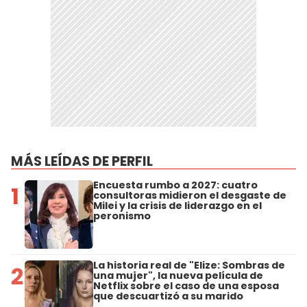
MÁS LEÍDAS DE PERFIL
Encuesta rumbo a 2027: cuatro
1
consultoras midieron el desgaste de
Milei y la crisis de liderazgo en el
peronismo
La historia real de "Elize: Sombras de
2
una mujer", la nueva película de
Netflix sobre el caso de una esposa
que descuartizó a su marido