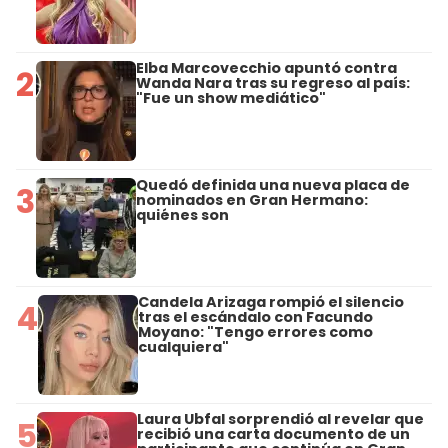
Elba Marcovecchio apuntó contra
2
Wanda Nara tras su regreso al país:
"Fue un show mediático"
Quedó definida una nueva placa de
3
nominados en Gran Hermano:
quiénes son
Candela Arizaga rompió el silencio
4
tras el escándalo con Facundo
Moyano: "Tengo errores como
cualquiera"
Laura Ubfal sorprendió al revelar que
5
recibió una carta documento de un