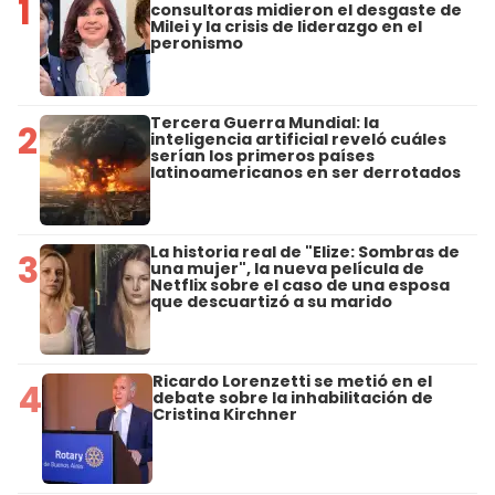
1
consultoras midieron el desgaste de
Milei y la crisis de liderazgo en el
peronismo
Tercera Guerra Mundial: la
2
inteligencia artificial reveló cuáles
serían los primeros países
latinoamericanos en ser derrotados
La historia real de "Elize: Sombras de
3
una mujer", la nueva película de
Netflix sobre el caso de una esposa
que descuartizó a su marido
Ricardo Lorenzetti se metió en el
4
debate sobre la inhabilitación de
Cristina Kirchner