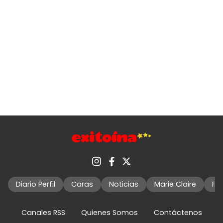
Diario Perfil
Caras
Noticias
Marie Claire
Fo
Canales RSS
Quienes Somos
Contáctenos