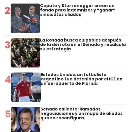
Caputo y Sturzenegger crean un
2
fondo para indemnizar y “ganar”
sindicatos aliados
La Rosada busca culpables después
3
de la derrota en el Senado y recalcula
su estrategia
Estados Unidos: un futbolista
4
argentino fue detenido por el ICE en
un aeropuerto de Florida
Senado caliente: llamados,
5
negociaciones y un mapa de aliados
que se reconfigura