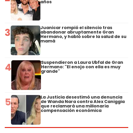
años
Juanicar rompió el silencio tras
3
abandonar abruptamente Gran
Hermano, y habló sobre la salud de su
mamá
Suspendieron a Laura Ubfal de Gran
4
Hermano: "El enojo con ella es muy
grande"
La Justicia desestimó una denuncia
5
de Wanda Nara contra Alex Caniggia
que reclamará una millonaria
compensación económica