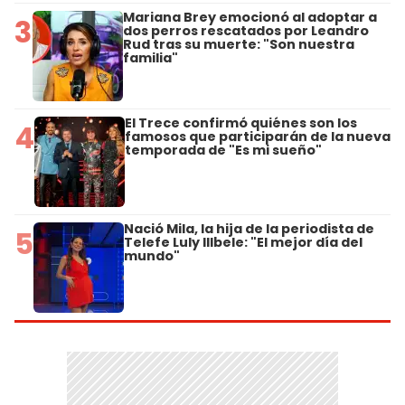
Mariana Brey emocionó al adoptar a
3
dos perros rescatados por Leandro
Rud tras su muerte: "Son nuestra
familia"
El Trece confirmó quiénes son los
4
famosos que participarán de la nueva
temporada de "Es mi sueño"
Nació Mila, la hija de la periodista de
5
Telefe Luly Illbele: "El mejor día del
mundo"