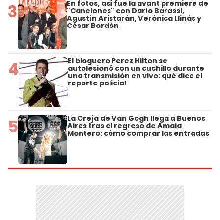
En fotos, así fue la avant premiere de
3
"Canelones" con Darío Barassi,
Agustín Aristarán, Verónica Llinás y
César Bordón
El bloguero Perez Hilton se
4
autolesionó con un cuchillo durante
una transmisión en vivo: qué dice el
reporte policial
La Oreja de Van Gogh llega a Buenos
5
Aires tras el regreso de Amaia
Montero: cómo comprar las entradas