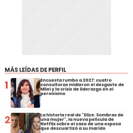
MÁS LEÍDAS DE PERFIL
Encuesta rumbo a 2027: cuatro
1
consultoras midieron el desgaste de
Milei y la crisis de liderazgo en el
peronismo
La historia real de "Elize: Sombras de
2
una mujer", la nueva película de
Netflix sobre el caso de una esposa
que descuartizó a su marido