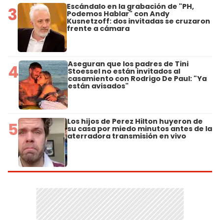
Escándalo en la grabación de "PH,
3
Podemos Hablar" con Andy
Kusnetzoff: dos invitadas se cruzaron
frente a cámara
Aseguran que los padres de Tini
4
Stoessel no están invitados al
casamiento con Rodrigo De Paul: "Ya
están avisados"
Los hijos de Perez Hilton huyeron de
5
su casa por miedo minutos antes de la
aterradora transmisión en vivo