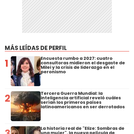
MÁS LEÍDAS DE PERFIL
Encuesta rumbo a 2027: cuatro
1
consultoras midieron el desgaste de
Milei y la crisis de liderazgo en el
peronismo
Tercera Guerra Mundial: la
2
inteligencia artificial reveló cuáles
serían los primeros países
latinoamericanos en ser derrotados
La historia real de "Elize: Sombras de
3
una mujer", la nueva película de