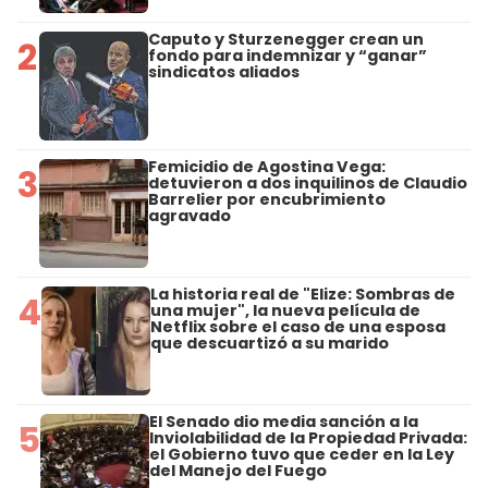
Caputo y Sturzenegger crean un
2
fondo para indemnizar y “ganar”
sindicatos aliados
Femicidio de Agostina Vega:
3
detuvieron a dos inquilinos de Claudio
Barrelier por encubrimiento
agravado
La historia real de "Elize: Sombras de
4
una mujer", la nueva película de
Netflix sobre el caso de una esposa
que descuartizó a su marido
El Senado dio media sanción a la
5
Inviolabilidad de la Propiedad Privada:
el Gobierno tuvo que ceder en la Ley
del Manejo del Fuego