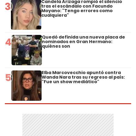
Candela Arizaga rompió el silencio
3
tras el escándalo con Facundo
Moyano: "Tengo errores como
cualquiera"
Quedó definida una nueva placa de
4
nominados en Gran Hermano:
quiénes son
Elba Marcovecchio apuntó contra
5
Wanda Nara tras su regreso al país:
"Fue un show mediático"