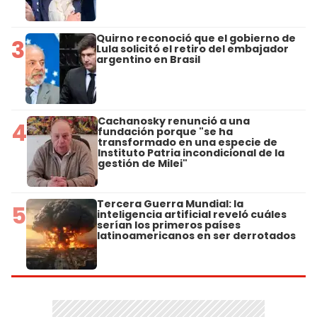
Quirno reconoció que el gobierno de
3
Lula solicitó el retiro del embajador
argentino en Brasil
Cachanosky renunció a una
4
fundación porque "se ha
transformado en una especie de
Instituto Patria incondicional de la
gestión de Milei"
Tercera Guerra Mundial: la
5
inteligencia artificial reveló cuáles
serían los primeros países
latinoamericanos en ser derrotados