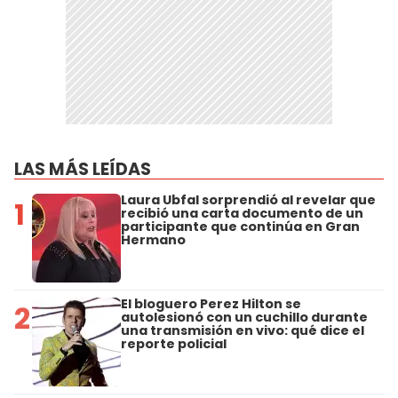
LAS MÁS LEÍDAS
Laura Ubfal sorprendió al revelar que
1
recibió una carta documento de un
participante que continúa en Gran
Hermano
El bloguero Perez Hilton se
2
autolesionó con un cuchillo durante
una transmisión en vivo: qué dice el
reporte policial