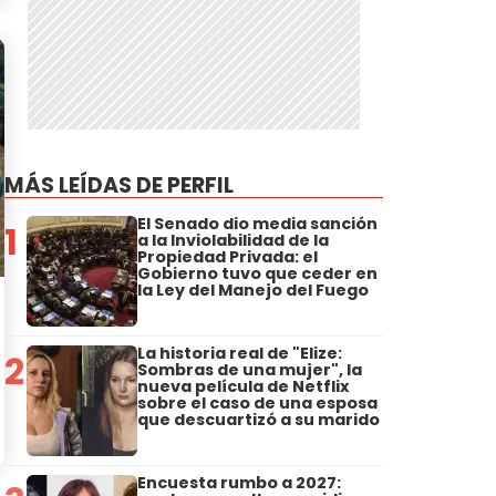
MÁS LEÍDAS DE PERFIL
El Senado dio media sanción
1
a la Inviolabilidad de la
Propiedad Privada: el
Gobierno tuvo que ceder en
la Ley del Manejo del Fuego
La historia real de "Elize:
2
Sombras de una mujer", la
nueva película de Netflix
sobre el caso de una esposa
que descuartizó a su marido
Encuesta rumbo a 2027: