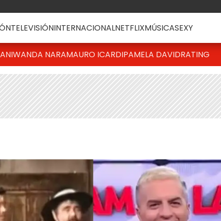
ÓN
TELEVISIÓN
INTERNACIONAL
NETFLIX
MÚSICA
SEXY
IANI
WANDA NARA
MAURO ICARDI
PAMELA DAVID
RATING