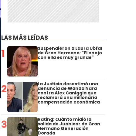
LAS MÁS LEÍDAS
Suspendieron a Laura Ubfal
1
de Gran Hermano: "El enojo
con ella es muy grande"
La Justicia desestimó una
2
denuncia de Wanda Nara
contra Alex Caniggia que
reclamará una millonaria
compensación económica
Rating: cuánto midió la
3
salida de Juanicar de Gran
Hermano Generación
Dorada