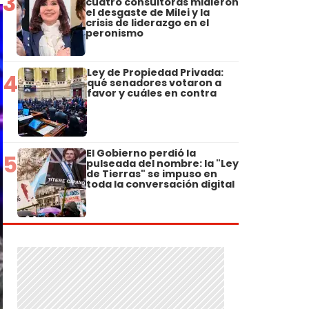
3
cuatro consultoras midieron
el desgaste de Milei y la
crisis de liderazgo en el
peronismo
Ley de Propiedad Privada:
4
qué senadores votaron a
favor y cuáles en contra
El Gobierno perdió la
5
pulseada del nombre: la "Ley
de Tierras" se impuso en
toda la conversación digital