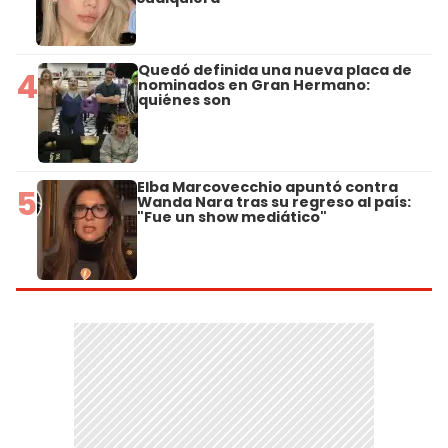
Quedó definida una nueva placa de
4
nominados en Gran Hermano:
quiénes son
Elba Marcovecchio apuntó contra
5
Wanda Nara tras su regreso al país:
"Fue un show mediático"