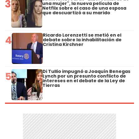
3
una mujer", la nueva película de
Netflix sobre el caso de una esposa
que descuartizó a su marido
Ricardo Lorenzetti se metió en el
4
debate sobre la inhabilitación de
Cristina Kirchner
Di Tullio impugnó a Joaquín Benegas
5
Lynch por un presunto conflicto de
intereses en el debate de la Ley de
Tierras