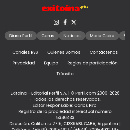
Diario Perfil
Caras
Noticias
Marie Claire
Fo
Canales RSS
Quienes Somos
Contáctenos
Privacidad
Equipo
Reglas de participación
Tránsito
Exitoina - Editorial Perfil S.A.
| © Perfil.com 2006-2026
- Todos los derechos reservados.
Editor responsable: Carlos Piro.
Registro de la propiedad intelectual número
5346433
Dirección:
California 2715
,
C1289ABI
,
CABA, Argentina
|
Teléfono:
(+5411) 7091-4921
/
(+5411) 7091-4922
| E-