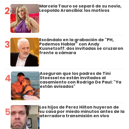
Marcela Tauro se separó de su novio,
2
Leopoldo Arancibia: los motivos
Escándalo en la grabación de "PH,
3
Podemos Hablar" con Andy
Kusnetzoff: dos invitadas se cruzaron
frente a cámara
Aseguran que los padres de Tini
4
Stoessel no están invitados al
casamiento con Rodrigo De Paul: "Ya
están avisados"
Los hijos de Perez Hilton huyeron de
5
su casa por miedo minutos antes de la
aterradora transmisión en vivo