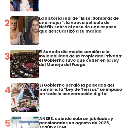
La historia real de "Elize: Sombras de
2
una mujer", la nueva película de
Netflix sobre el caso de una esposa
que descuartizó a su marido
El Senado dio media sanción a la
3
Inviolabilidad de la Propiedad Privada:
el Gobierno tuvo que ceder en la Ley
del Manejo del Fuego
El Gobierno perdió la pulseada del
4
nombre: la "Ley de Tierras" se impuso
en toda la conversación digital
ANSES: cuándo cobran jubilados y
5
pensionados en agosto de 2026,
según el DNI