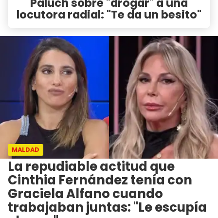
Paluch sobre "drogar" a una
locutora radial: "Te da un besito"
MALDAD
La repudiable actitud que
Cinthia Fernández tenía con
Graciela Alfano cuando
trabajaban juntas: "Le escupía