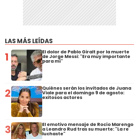
LAS MÁS LEÍDAS
El dolor de Pablo Giralt por la muerte
1
de Jorge Messi: "Era muy importante
para mí"
Quiénes serán los invitados de Juana
2
Viale para el domingo 9 de agosto:
exitosos actores
El emotivo mensaje de Rocío Marengo
3
a Leandro Rud tras su muerte: "La re
luchaste"