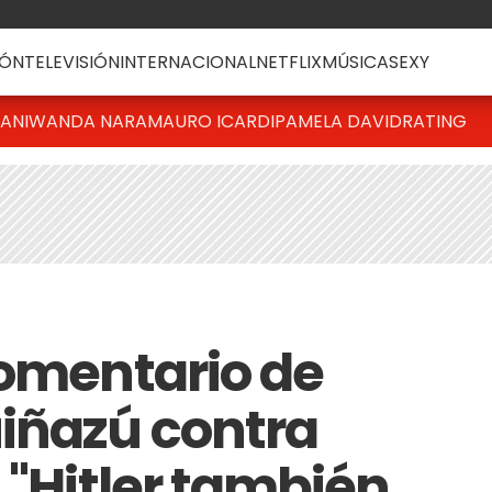
ÓN
TELEVISIÓN
INTERNACIONAL
NETFLIX
MÚSICA
SEXY
IANI
WANDA NARA
MAURO ICARDI
PAMELA DAVID
RATING
comentario de
iñazú contra
 "Hitler también