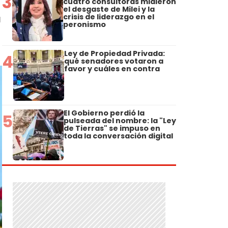
3
cuatro consultoras midieron
el desgaste de Milei y la
crisis de liderazgo en el
a
peronismo
Ley de Propiedad Privada:
4
qué senadores votaron a
favor y cuáles en contra
El Gobierno perdió la
5
pulseada del nombre: la "Ley
de Tierras" se impuso en
toda la conversación digital