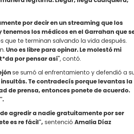
e manera legítima. Llegar, llega cualquiera,
amente por decir en un streaming que los
 tenemos los médicos en el Garrahan que s
s que te terminan salvando la vida después.
n.
Uno es libre para opinar. Le molestó mi
ot*da por pensar así
", contó.
ejón
se sumó al enfrentamiento y defendió a s
insultás. Te contradecís porque levantas la
rtad de prensa, entonces ponete de acuerdo.
".
 de agredir a nadie gratuitamente por ser
e es re fácil",
sentenció
Amalia Díaz