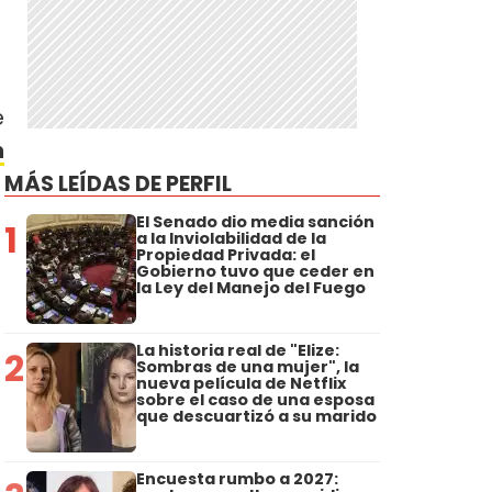
e
n
MÁS LEÍDAS DE PERFIL
El Senado dio media sanción
1
a la Inviolabilidad de la
Propiedad Privada: el
Gobierno tuvo que ceder en
la Ley del Manejo del Fuego
La historia real de "Elize:
2
Sombras de una mujer", la
nueva película de Netflix
sobre el caso de una esposa
que descuartizó a su marido
Encuesta rumbo a 2027: