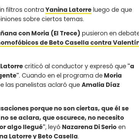
n filtros contra
Yanina Latorre
luego de que
piniones sobre ciertos temas.
ñana con Moria (El Trece)
pusieron en debat
homofóbicos de Beto Casella contra Valentí
 Latorre
criticó al conductor y expresó que
"a
 gente"
. Cuando en el programa de
Moria
de las panelistas aclaró que
Amalia Díaz
usaciones porque no son ciertas, que él se
 no se aclara, que oscurece, no necesito
or algo llegué"
, leyó
Nazarena Di Serio
en
na Latorre y Beto Casella
.