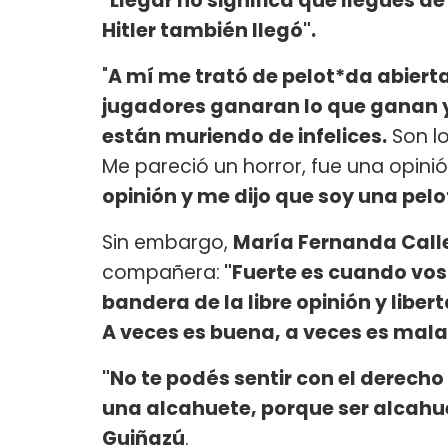
"Llegar no significa que llegues d
Hitler también llegó".
"
A mí me trató de pelot*da abiert
jugadores ganaran lo que ganan y
están muriendo de infelices.
Son lo
Me pareció un horror, fue una opinió
opinión y me dijo que soy una pel
Sin embargo,
María Fernanda Call
compañera:
"Fuerte es cuando vos 
bandera de la libre opinión y libe
A veces es buena, a veces es mala
"No te podés sentir con el derecho
una alcahuete, porque ser alcahuet
Guiñazú
.