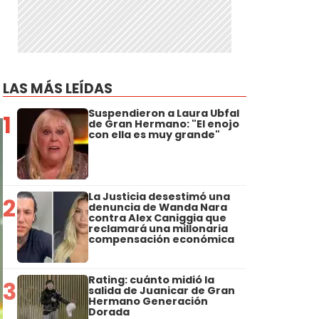
LAS MÁS LEÍDAS
Suspendieron a Laura Ubfal
1
de Gran Hermano: "El enojo
con ella es muy grande"
La Justicia desestimó una
2
denuncia de Wanda Nara
contra Alex Caniggia que
reclamará una millonaria
compensación económica
Rating: cuánto midió la
3
salida de Juanicar de Gran
Hermano Generación
Dorada