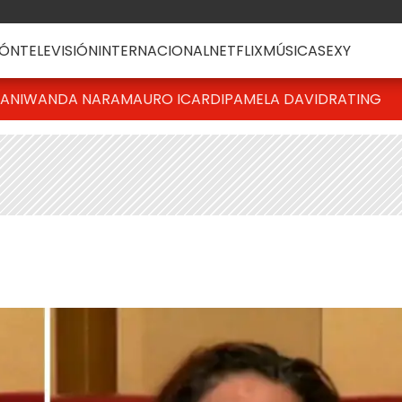
ÓN
TELEVISIÓN
INTERNACIONAL
NETFLIX
MÚSICA
SEXY
IANI
WANDA NARA
MAURO ICARDI
PAMELA DAVID
RATING