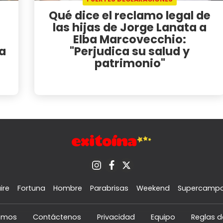
Qué dice el reclamo legal de
las hijas de Jorge Lanata a
Elba Marcovecchio:
a
"Perjudica su salud y
patrimonio"
ire
Fortuna
Hombre
Parabrisas
Weekend
Supercamp
omos
Contáctenos
Privacidad
Equipo
Reglas d