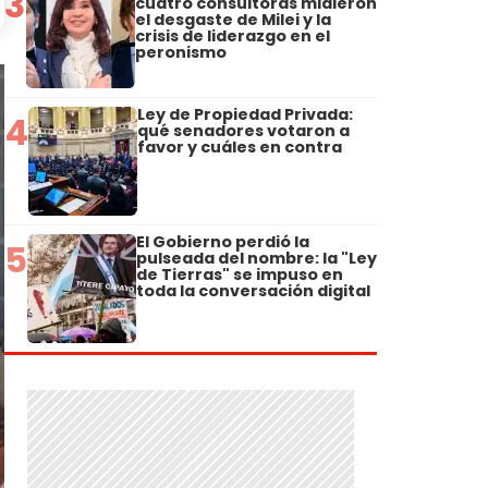
3
cuatro consultoras midieron
el desgaste de Milei y la
crisis de liderazgo en el
peronismo
Ley de Propiedad Privada:
4
qué senadores votaron a
favor y cuáles en contra
El Gobierno perdió la
5
pulseada del nombre: la "Ley
de Tierras" se impuso en
toda la conversación digital