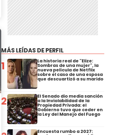
MÁS LEÍDAS DE PERFIL
La historia real de "Elize:
1
Sombras de una mujer", la
nueva película de Netflix
sobre el caso de una esposa
que descuartizó a su marido
El Senado dio media sanción
2
a la Inviolabilidad de la
Propiedad Privada: el
Gobierno tuvo que ceder en
la Ley del Manejo del Fuego
Encuesta rumbo a 2027: