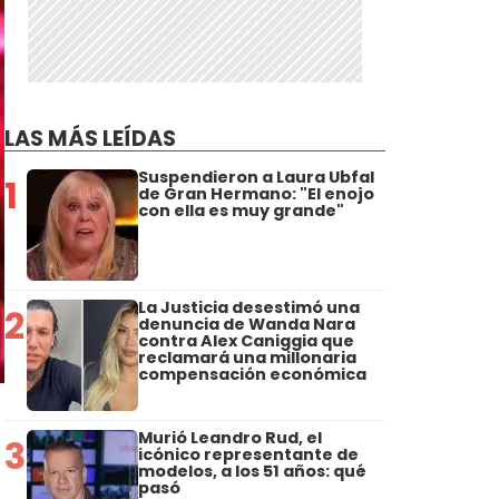
LAS MÁS LEÍDAS
Suspendieron a Laura Ubfal
1
de Gran Hermano: "El enojo
con ella es muy grande"
La Justicia desestimó una
2
denuncia de Wanda Nara
contra Alex Caniggia que
reclamará una millonaria
compensación económica
Murió Leandro Rud, el
3
icónico representante de
modelos, a los 51 años: qué
pasó