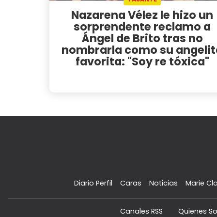
Nazarena Vélez le hizo un
sorprendente reclamo a
Ángel de Brito tras no
nombrarla como su angelit
favorita: "Soy re tóxica"
Diario Perfil
Caras
Noticias
Marie Cla
Canales RSS
Quienes S