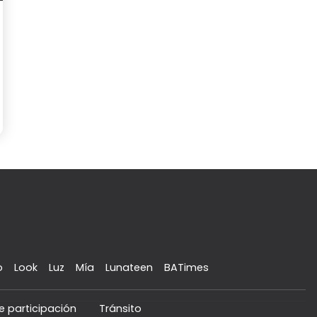
o
Look
Luz
Mía
Lunateen
BATimes
e participación
Tránsito