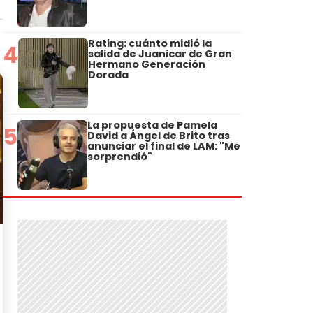
Rating: cuánto midió la
4
salida de Juanicar de Gran
Hermano Generación
Dorada
La propuesta de Pamela
5
David a Ángel de Brito tras
anunciar el final de LAM: "Me
sorprendió"