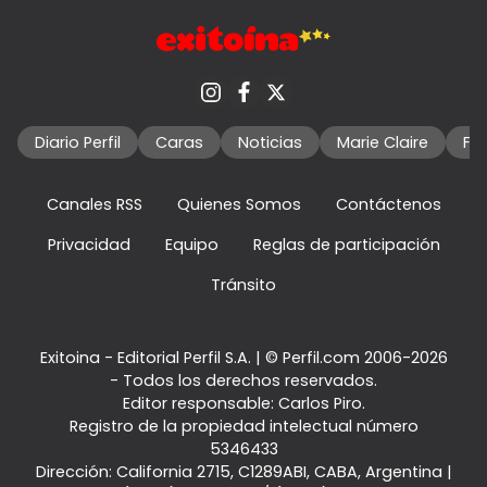
Diario Perfil
Caras
Noticias
Marie Claire
Fo
Canales RSS
Quienes Somos
Contáctenos
Privacidad
Equipo
Reglas de participación
Tránsito
Exitoina - Editorial Perfil S.A.
| © Perfil.com 2006-2026
- Todos los derechos reservados.
Editor responsable: Carlos Piro.
Registro de la propiedad intelectual número
5346433
Dirección:
California 2715
,
C1289ABI
,
CABA, Argentina
|