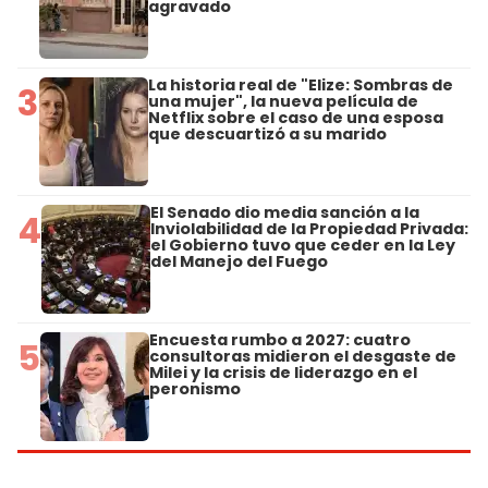
agravado
La historia real de "Elize: Sombras de
3
una mujer", la nueva película de
Netflix sobre el caso de una esposa
que descuartizó a su marido
El Senado dio media sanción a la
4
Inviolabilidad de la Propiedad Privada:
el Gobierno tuvo que ceder en la Ley
del Manejo del Fuego
Encuesta rumbo a 2027: cuatro
5
consultoras midieron el desgaste de
Milei y la crisis de liderazgo en el
peronismo