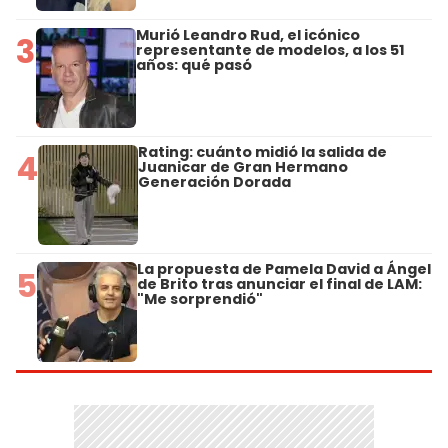
Murió Leandro Rud, el icónico
3
representante de modelos, a los 51
años: qué pasó
Rating: cuánto midió la salida de
4
Juanicar de Gran Hermano
Generación Dorada
La propuesta de Pamela David a Ángel
5
de Brito tras anunciar el final de LAM:
"Me sorprendió"