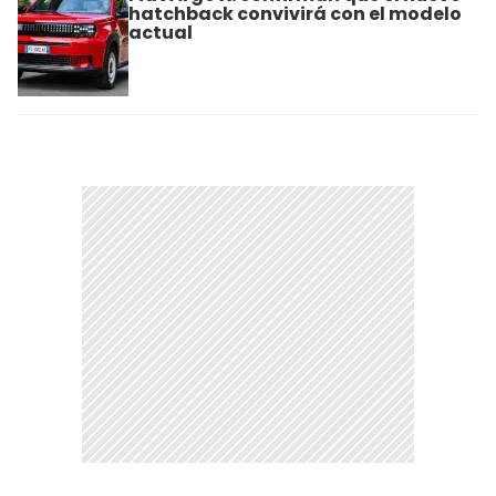
hatchback convivirá con el modelo
actual