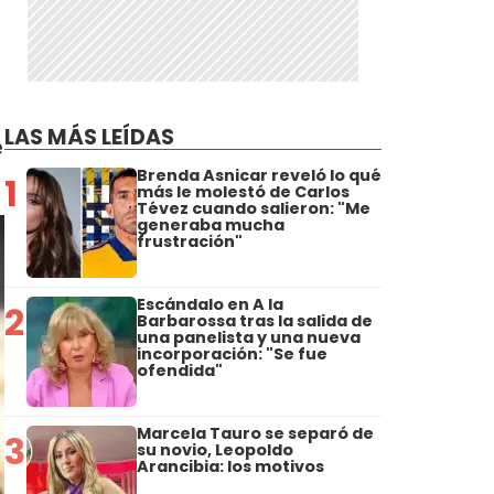
LAS MÁS LEÍDAS
e
Brenda Asnicar reveló lo qué
1
más le molestó de Carlos
Tévez cuando salieron: "Me
generaba mucha
frustración"
Escándalo en A la
2
Barbarossa tras la salida de
una panelista y una nueva
incorporación: "Se fue
ofendida"
Marcela Tauro se separó de
3
su novio, Leopoldo
Arancibia: los motivos