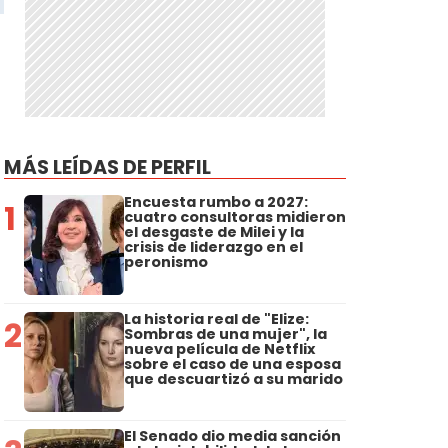
MÁS LEÍDAS DE PERFIL
Encuesta rumbo a 2027:
1
cuatro consultoras midieron
el desgaste de Milei y la
crisis de liderazgo en el
peronismo
La historia real de "Elize:
2
Sombras de una mujer", la
nueva película de Netflix
sobre el caso de una esposa
que descuartizó a su marido
El Senado dio media sanción