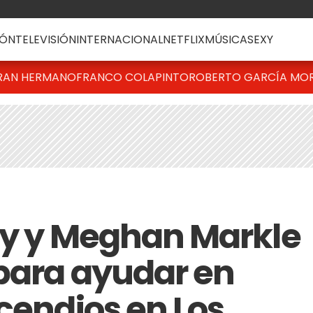
ÓN
TELEVISIÓN
INTERNACIONAL
NETFLIX
MÚSICA
SEXY
RAN HERMANO
FRANCO COLAPINTO
ROBERTO GARCÍA MO
rry y Meghan Markle
para ayudar en
cendios en Los