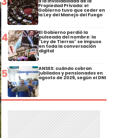
3
a la Inviolabilidad de la
Propiedad Privada: el
Gobierno tuvo que ceder en
la Ley del Manejo del Fuego
El Gobierno perdió la
4
pulseada del nombre: la
"Ley de Tierras" se impuso
en toda la conversación
digital
ANSES: cuándo cobran
5
jubilados y pensionados en
agosto de 2026, según el DNI