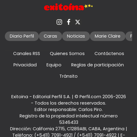
Diario Perfil
Caras
Noticias
Marie Claire
Fo
Canales RSS
Quienes Somos
Contáctenos
Privacidad
Equipo
Reglas de participación
Tránsito
Exitoina - Editorial Perfil S.A.
| © Perfil.com 2006-2026
- Todos los derechos reservados.
Editor responsable: Carlos Piro.
Registro de la propiedad intelectual número
5346433
Dirección:
California 2715
,
C1289ABI
,
CABA, Argentina
|
Teléfono:
(+5411) 7091-4921
/
(+5411) 7091-4922
| E-