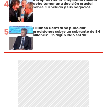
Aeropuertos: el "empleado fallado"
4
debe tomar una decisión crucial
sobre Eurnekian y sus negocios
El Banco Central no pudo dar
5
precisiones sobre un sobrante de $4
billones: "En algún lado están"