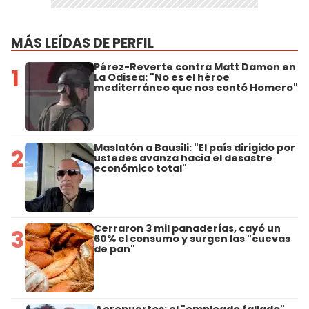
MÁS LEÍDAS DE PERFIL
Pérez-Reverte contra Matt Damon en
1
La Odisea: "No es el héroe
mediterráneo que nos contó Homero"
Maslatón a Bausili: "El país dirigido por
2
ustedes avanza hacia el desastre
económico total"
Cerraron 3 mil panaderías, cayó un
3
60% el consumo y surgen las "cuevas
de pan"