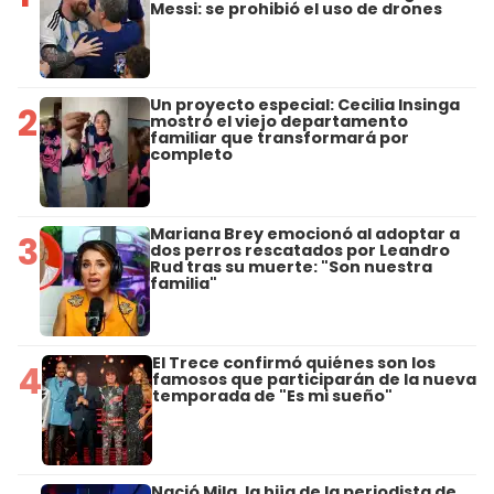
Messi: se prohibió el uso de drones
Un proyecto especial: Cecilia Insinga
2
mostró el viejo departamento
familiar que transformará por
completo
Mariana Brey emocionó al adoptar a
3
dos perros rescatados por Leandro
Rud tras su muerte: "Son nuestra
familia"
El Trece confirmó quiénes son los
4
famosos que participarán de la nueva
temporada de "Es mi sueño"
Nació Mila, la hija de la periodista de