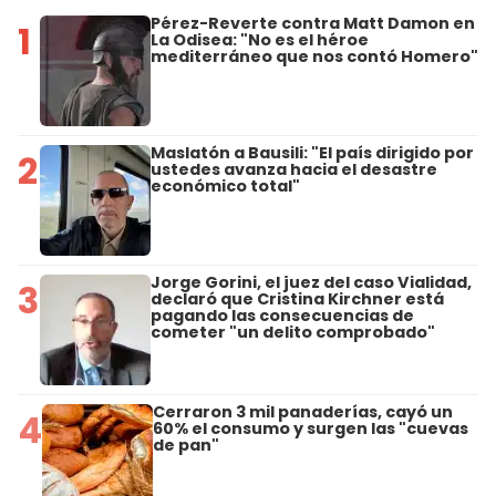
Pérez-Reverte contra Matt Damon en
1
La Odisea: "No es el héroe
mediterráneo que nos contó Homero"
Maslatón a Bausili: "El país dirigido por
2
ustedes avanza hacia el desastre
económico total"
Jorge Gorini, el juez del caso Vialidad,
3
declaró que Cristina Kirchner está
pagando las consecuencias de
cometer "un delito comprobado"
Cerraron 3 mil panaderías, cayó un
4
60% el consumo y surgen las "cuevas
de pan"