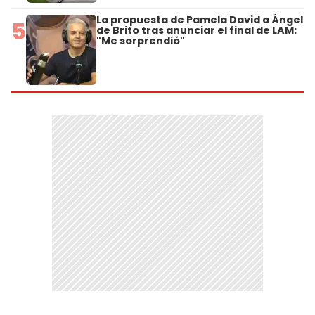
La propuesta de Pamela David a Ángel
5
de Brito tras anunciar el final de LAM:
"Me sorprendió"