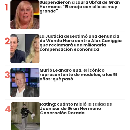
Suspendieron a Laura Ubfal de Gran
1
Hermano: "El enojo con ella es muy
grande"
La Justicia desestimó una denuncia
2
de Wanda Nara contra Alex Caniggia
que reclamará una millonaria
compensación económica
Murió Leandro Rud, el icónico
3
representante de modelos, a los 51
años: qué pasó
Rating: cuánto midió la salida de
4
Juanicar de Gran Hermano
Generación Dorada