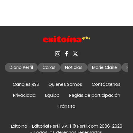
Diario Perfil
Caras
Noticias
Marie Claire
Fo
Canales RSS
Quienes Somos
Contáctenos
Privacidad
Equipo
Reglas de participación
Tránsito
Exitoina - Editorial Perfil S.A.
| © Perfil.com 2006-2026
- Todos los derechos reservados.