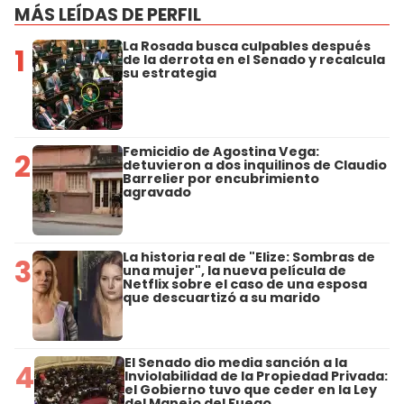
MÁS LEÍDAS DE PERFIL
La Rosada busca culpables después
1
de la derrota en el Senado y recalcula
su estrategia
Femicidio de Agostina Vega:
2
detuvieron a dos inquilinos de Claudio
Barrelier por encubrimiento
agravado
La historia real de "Elize: Sombras de
3
una mujer", la nueva película de
Netflix sobre el caso de una esposa
que descuartizó a su marido
El Senado dio media sanción a la
4
Inviolabilidad de la Propiedad Privada:
el Gobierno tuvo que ceder en la Ley
del Manejo del Fuego