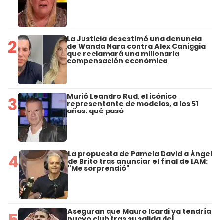
La Justicia desestimó una denuncia
2
de Wanda Nara contra Alex Caniggia
que reclamará una millonaria
compensación económica
Murió Leandro Rud, el icónico
3
representante de modelos, a los 51
años: qué pasó
La propuesta de Pamela David a Ángel
4
de Brito tras anunciar el final de LAM:
"Me sorprendió"
Aseguran que Mauro Icardi ya tendría
5
nuevo club tras su salida del