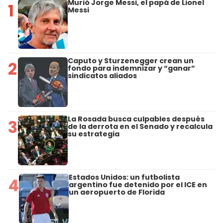
Murió Jorge Messi, el papá de Lionel
1
Messi
Caputo y Sturzenegger crean un
2
fondo para indemnizar y “ganar”
sindicatos aliados
La Rosada busca culpables después
3
de la derrota en el Senado y recalcula
su estrategia
Estados Unidos: un futbolista
4
argentino fue detenido por el ICE en
un aeropuerto de Florida