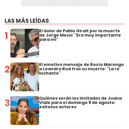
LAS MÁS LEÍDAS
El dolor de Pablo Giralt por la muerte
1
de Jorge Messi: "Era muy importante
para mí"
El emotivo mensaje de Rocío Marengo
2
a Leandro Rud tras su muerte: "La re
luchaste"
Quiénes serán los invitados de Juana
3
Viale para el domingo 9 de agosto:
exitosos actores