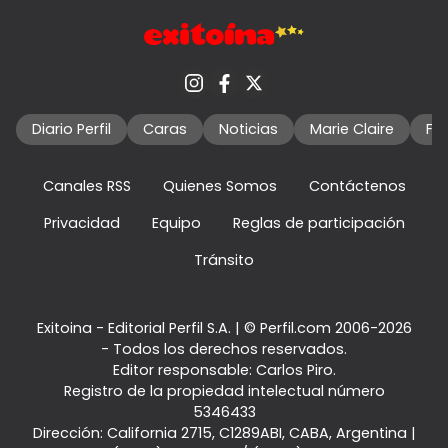
Diario Perfil
Caras
Noticias
Marie Claire
Fo
Canales RSS
Quienes Somos
Contáctenos
Privacidad
Equipo
Reglas de participación
Tránsito
Exitoina - Editorial Perfil S.A.
| © Perfil.com 2006-2026
- Todos los derechos reservados.
Editor responsable: Carlos Piro.
Registro de la propiedad intelectual número
5346433
Dirección:
California 2715
,
C1289ABI
,
CABA, Argentina
|