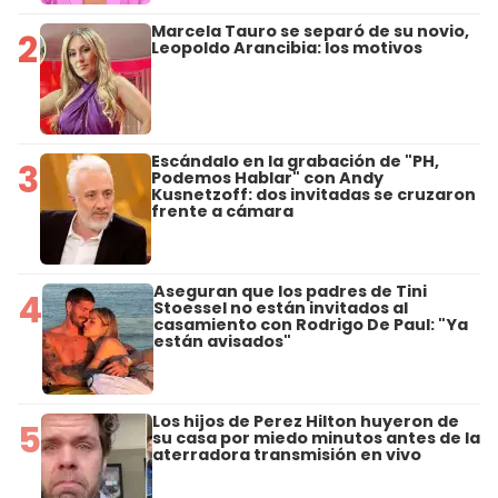
Marcela Tauro se separó de su novio,
2
Leopoldo Arancibia: los motivos
Escándalo en la grabación de "PH,
3
Podemos Hablar" con Andy
Kusnetzoff: dos invitadas se cruzaron
frente a cámara
Aseguran que los padres de Tini
4
Stoessel no están invitados al
casamiento con Rodrigo De Paul: "Ya
están avisados"
Los hijos de Perez Hilton huyeron de
5
su casa por miedo minutos antes de la
aterradora transmisión en vivo