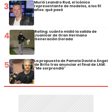
Murió Leandro Rud, el icónico
3
representante de modelos, a los 51
años: qué pasó
Rating: cuánto midió la salida de
4
Juanicar de Gran Hermano
Generación Dorada
La propuesta de Pamela David a Ángel
5
de Brito tras anunciar el final de LAM:
"Me sorprendió"