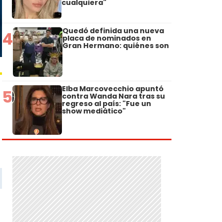
cualquiera"
Quedó definida una nueva
4
placa de nominados en
Gran Hermano: quiénes son
Elba Marcovecchio apuntó
5
contra Wanda Nara tras su
regreso al país: "Fue un
show mediático"