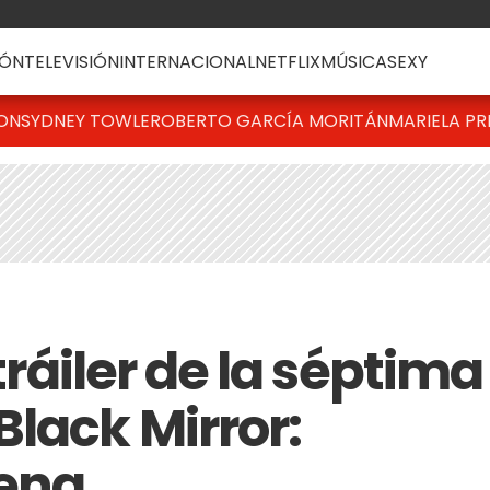
ÓN
TELEVISIÓN
INTERNACIONAL
NETFLIX
MÚSICA
SEXY
TON
SYDNEY TOWLE
ROBERTO GARCÍA MORITÁN
MARIELA PR
 tráiler de la séptima
lack Mirror:
rena