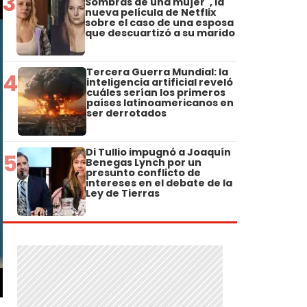
3
Sombras de una mujer", la
nueva película de Netflix
sobre el caso de una esposa
que descuartizó a su marido
Tercera Guerra Mundial: la
4
inteligencia artificial reveló
cuáles serían los primeros
países latinoamericanos en
ser derrotados
Di Tullio impugnó a Joaquín
5
Benegas Lynch por un
presunto conflicto de
intereses en el debate de la
Ley de Tierras