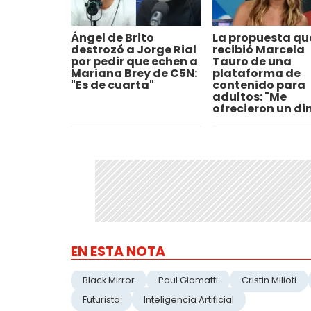
Ángel de Brito
La propuesta qu
destrozó a Jorge Rial
recibió Marcela
por pedir que echen a
Tauro de una
Mariana Brey de C5N:
plataforma de
"Es de cuarta"
contenido para
adultos: "Me
ofrecieron un di
EN ESTA NOTA
Black Mirror
Paul Giamatti
Cristin Milioti
Futurista
Inteligencia Artificial