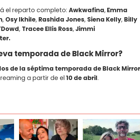
rá el reparto completo:
Awkwafina
,
Emma
n
,
Osy Ikhile
,
Rashida Jones
,
Siena Kelly
,
Billy
O’Dowd
,
Tracee Ellis Ross
,
Jimmi
ter.
eva temporada de Black Mirror?
tulos de la séptima temporada de Black Mirro
reaming a partir de el
10 de abril
.