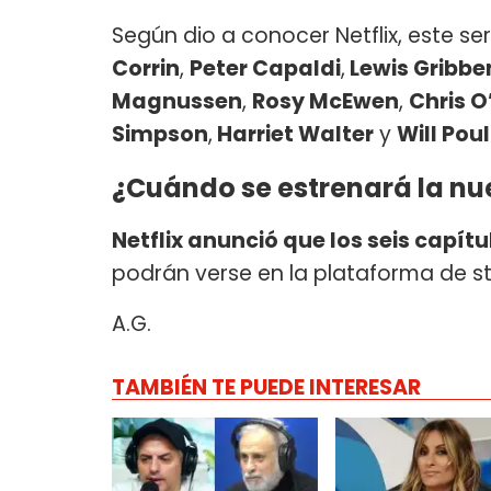
Según dio a conocer Netflix, este se
Corrin
,
Peter Capaldi
,
Lewis Gribbe
Magnussen
,
Rosy McEwen
,
Chris 
Simpson
,
Harriet Walter
y
Will Poul
¿Cuándo se estrenará la nu
Netflix anunció que los seis capí
podrán verse en la plataforma de st
A.G.
TAMBIÉN TE PUEDE INTERESAR