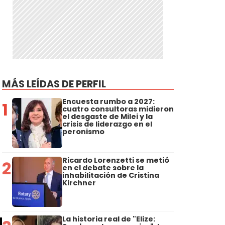
MÁS LEÍDAS DE PERFIL
Encuesta rumbo a 2027:
1
cuatro consultoras midieron
el desgaste de Milei y la
crisis de liderazgo en el
peronismo
Ricardo Lorenzetti se metió
2
en el debate sobre la
inhabilitación de Cristina
Kirchner
La historia real de "Elize: