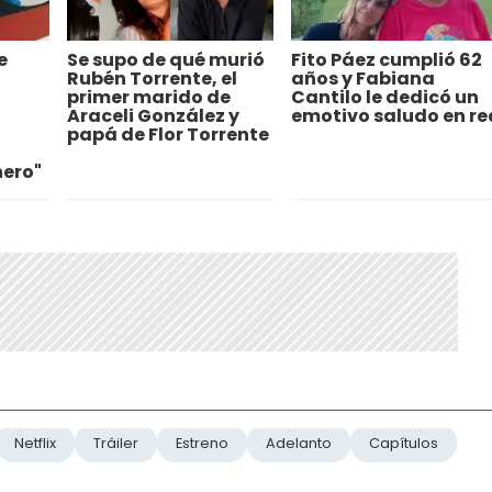
e
Se supo de qué murió
Fito Páez cumplió 62
Rubén Torrente, el
años y Fabiana
primer marido de
Cantilo le dedicó un
Araceli González y
emotivo saludo en re
papá de Flor Torrente
nero"
Netflix
Tráiler
Estreno
Adelanto
Capítulos