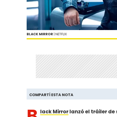
BLACK MIRROR
| NETFLIX
COMPARTÍ ESTA NOTA
B
lack Mirror
lanzó el tráiler 