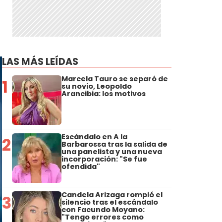
LAS MÁS LEÍDAS
Marcela Tauro se separó de
1
su novio, Leopoldo
Arancibia: los motivos
Escándalo en A la
2
Barbarossa tras la salida de
una panelista y una nueva
incorporación: "Se fue
ofendida"
Candela Arizaga rompió el
3
silencio tras el escándalo
con Facundo Moyano:
"Tengo errores como