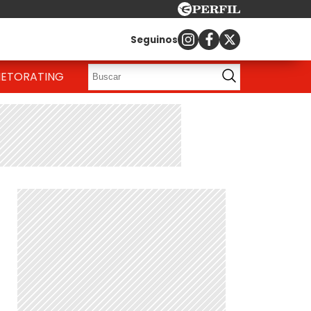
Seguinos
IETO
RATING