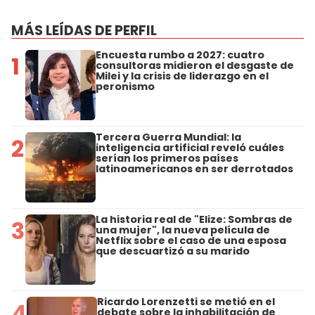
MÁS LEÍDAS DE PERFIL
Encuesta rumbo a 2027: cuatro
1
consultoras midieron el desgaste de
Milei y la crisis de liderazgo en el
peronismo
Tercera Guerra Mundial: la
2
inteligencia artificial reveló cuáles
serían los primeros países
latinoamericanos en ser derrotados
La historia real de "Elize: Sombras de
3
una mujer", la nueva película de
Netflix sobre el caso de una esposa
que descuartizó a su marido
Ricardo Lorenzetti se metió en el
4
debate sobre la inhabilitación de