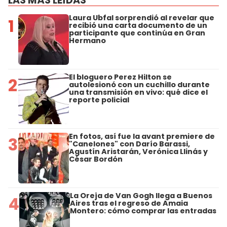
LAS MÁS LEÍDAS
Laura Ubfal sorprendió al revelar que
1
recibió una carta documento de un
participante que continúa en Gran
Hermano
El bloguero Perez Hilton se
2
autolesionó con un cuchillo durante
una transmisión en vivo: qué dice el
reporte policial
En fotos, así fue la avant premiere de
3
"Canelones" con Darío Barassi,
Agustín Aristarán, Verónica Llinás y
César Bordón
La Oreja de Van Gogh llega a Buenos
4
Aires tras el regreso de Amaia
Montero: cómo comprar las entradas