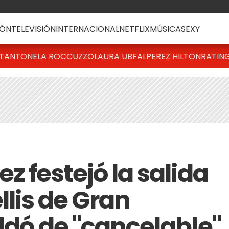
ÓN
TELEVISIÓN
INTERNACIONAL
NETFLIX
MÚSICA
SEXY
T
ANTONELA ROCCUZZO
LAURA UBFAL
PEREZ HILTON
RATIN
z festejó la salida
llis de Gran
ldó de "cancelable"