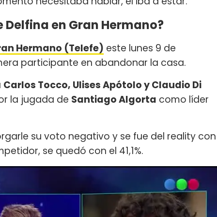
mento necesitaba hablar, él iba a estar.
e Delfina en Gran Hermano?
ran Hermano (Telefe)
este lunes 9 de
mera participante en abandonar la casa.
a
Carlos Tocco, Ulises Apótolo y Claudio Di
por la jugada de
Santiago Algorta
como líder
rgarle su voto negativo y se fue del reality con
mpetidor, se quedó con el 41,1%.