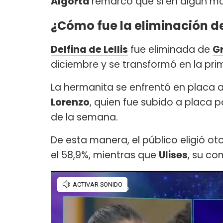
Algorta
remarcó que si en algún mo
¿Cómo fue la eliminación d
Delfina de Lellis
fue eliminada de
G
diciembre y se transformó en la pri
La hermanita se enfrentó en placa 
Lorenzo
, quien fue subido a placa 
de la semana.
De esta manera, el público eligió oto
el 58,9%, mientras que
Ulises
, su co