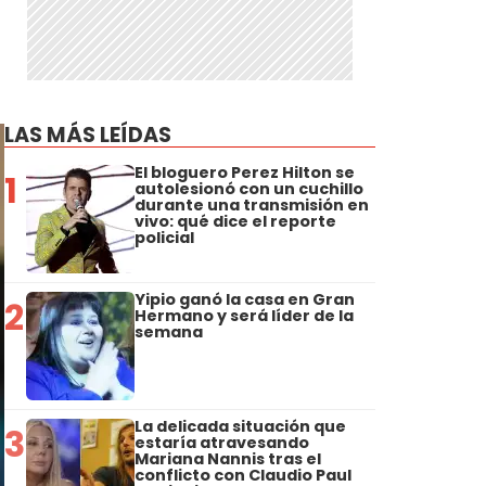
LAS MÁS LEÍDAS
El bloguero Perez Hilton se
1
autolesionó con un cuchillo
durante una transmisión en
vivo: qué dice el reporte
policial
Yipio ganó la casa en Gran
2
Hermano y será líder de la
semana
La delicada situación que
3
estaría atravesando
Mariana Nannis tras el
conflicto con Claudio Paul