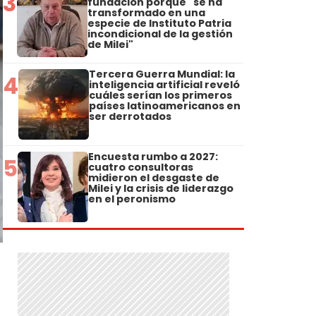
3
fundación porque "se ha
transformado en una
especie de Instituto Patria
incondicional de la gestión
de Milei"
Tercera Guerra Mundial: la
4
inteligencia artificial reveló
cuáles serían los primeros
países latinoamericanos en
ser derrotados
Encuesta rumbo a 2027:
5
cuatro consultoras
midieron el desgaste de
Milei y la crisis de liderazgo
en el peronismo