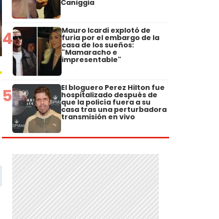
Caniggia
Mauro Icardi explotó de
4
furia por el embargo de la
casa de los sueños:
"Mamaracho e
impresentable"
El bloguero Perez Hilton fue
5
hospitalizado después de
que la policía fuera a su
casa tras una perturbadora
transmisión en vivo