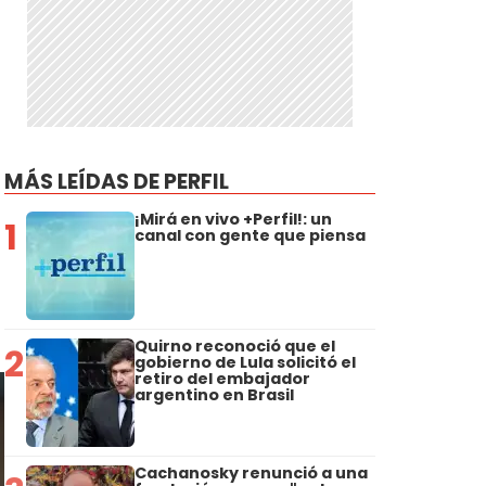
MÁS LEÍDAS DE PERFIL
¡Mirá en vivo +Perfil!: un
1
canal con gente que piensa
Quirno reconoció que el
2
gobierno de Lula solicitó el
retiro del embajador
argentino en Brasil
Cachanosky renunció a una