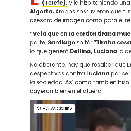
(Telefe),
y lo hizo teniendo una
Algorta
.
Ambos sostuvieron que tuv
asesora de imagen como para el r
“Veía que en la cortita tiraba mu
parte,
Santiago
soltó:
“Tiraba cosa
lo que generó
Delfina, Luciana
la d
No obstante, hay que resaltar que
Le
despectivos contra
Luciana
por ser
la sociedad. Así como también hizo
cayeron bien en el afuera.