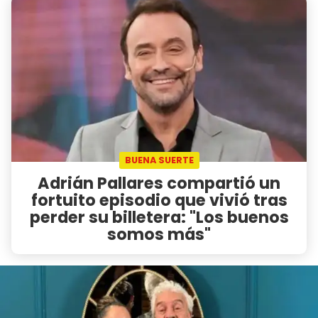
BUENA SUERTE
Adrián Pallares compartió un
fortuito episodio que vivió tras
perder su billetera: "Los buenos
somos más"