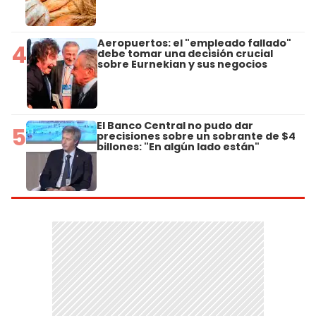
Aeropuertos: el "empleado fallado"
4
debe tomar una decisión crucial
sobre Eurnekian y sus negocios
El Banco Central no pudo dar
5
precisiones sobre un sobrante de $4
billones: "En algún lado están"