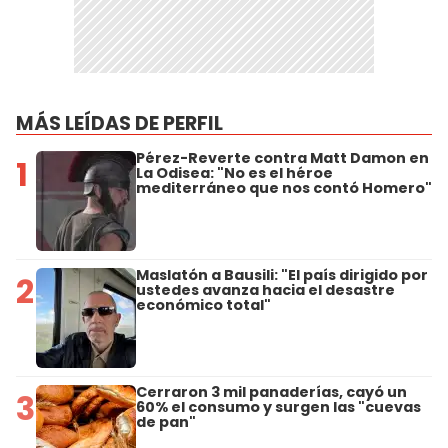
MÁS LEÍDAS DE PERFIL
Pérez-Reverte contra Matt Damon en
1
La Odisea: "No es el héroe
mediterráneo que nos contó Homero"
Maslatón a Bausili: "El país dirigido por
2
ustedes avanza hacia el desastre
económico total"
Cerraron 3 mil panaderías, cayó un
3
60% el consumo y surgen las "cuevas
de pan"