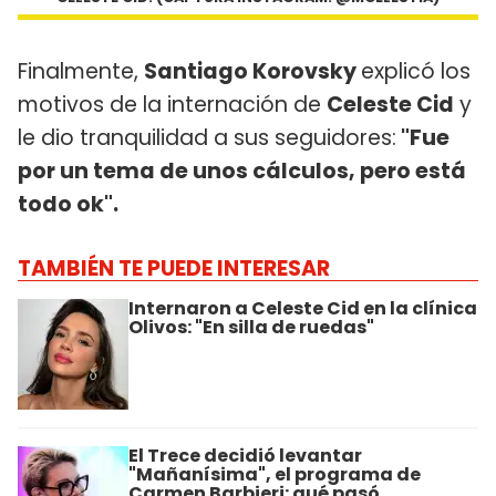
Finalmente,
Santiago Korovsky
explicó los
motivos de la internación de
Celeste Cid
y
le dio tranquilidad a sus seguidores:
"Fue
por un tema de unos cálculos, pero está
todo ok".
TAMBIÉN TE PUEDE INTERESAR
Internaron a Celeste Cid en la clínica
Olivos: "En silla de ruedas"
El Trece decidió levantar
"Mañanísima", el programa de
Carmen Barbieri: qué pasó