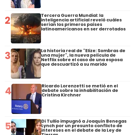
Tercera Guerra Mundial: la
2
inteligencia artificial reveló cuáles
serían los primeros países
latinoamericanos en ser derrotados
La historia real de "Elize: Sombras de
3
una mujer", la nueva película de
Netflix sobre el caso de una esposa
que descuartizó a su marido
Ricardo Lorenzetti se metió en el
4
debate sobre la inhabilitación de
Cristina Kirchner
Di Tullio impugnó a Joaquín Benegas
5
Lynch por un presunto conflicto de
intereses en el debate de la Ley de
Tierras