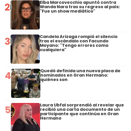
Elba Marcovecchio apuntó contra
2
Wanda Nara tras su regreso al país:
"Fue un show mediático"
Candela Arizaga rompió el silencio
3
tras el escándalo con Facundo
Moyano: "Tengo errores como
cualquiera"
Quedó definida una nueva placa de
4
nominados en Gran Hermano:
quiénes son
Laura Ubfal sorprendió al revelar que
5
recibió una carta documento de un
participante que continúa en Gran
Hermano