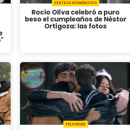
FESTEJO ROMÁNTICO
Rocío Oliva celebró a puro
u
beso el cumpleaños de Néstor
Ortigoza: las fotos
e
o"
FELICIDAD