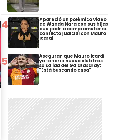
Apareció un polémico video
4
de Wanda Nara con sus hijas
que podría comprometer su
conflicto judicial con Mauro
Icardi
Aseguran que Mauro Icardi
5
ya tendría nuevo club tras
su salida del Galatasaray:
"Está buscando casa"