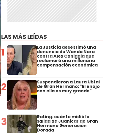
LAS MÁS LEÍDAS
La Justicia desestimó una
1
denuncia de Wanda Nara
contra Alex Caniggia que
reclamará una millonaria
compensación económica
Suspendieron a Laura Ubfal
2
de Gran Hermano: "El enojo
con ella es muy grande"
Rating: cuánto midió la
3
salida de Juanicar de Gran
Hermano Generación
Dorada