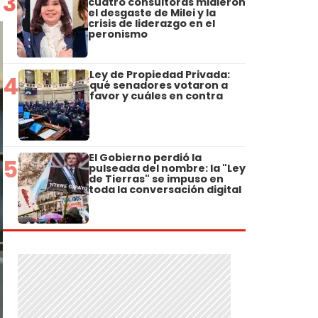
3
cuatro consultoras midieron
el desgaste de Milei y la
crisis de liderazgo en el
peronismo
Ley de Propiedad Privada:
4
qué senadores votaron a
favor y cuáles en contra
El Gobierno perdió la
5
pulseada del nombre: la "Ley
de Tierras" se impuso en
toda la conversación digital