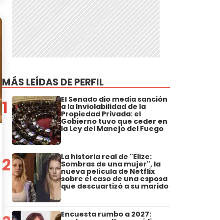
MÁS LEÍDAS DE PERFIL
El Senado dio media sanción
1
a la Inviolabilidad de la
Propiedad Privada: el
Gobierno tuvo que ceder en
la Ley del Manejo del Fuego
La historia real de "Elize:
2
Sombras de una mujer", la
nueva película de Netflix
sobre el caso de una esposa
que descuartizó a su marido
Encuesta rumbo a 2027: