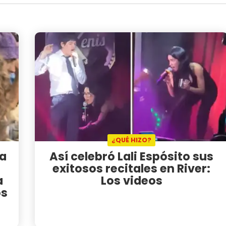
¿QUÉ HIZO?
na
Así celebró Lali Espósito sus
a
exitosos recitales en River:
a
Los videos
os