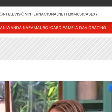
ÓN
TELEVISIÓN
INTERNACIONAL
NETFLIX
MÚSICA
SEXY
IANI
WANDA NARA
MAURO ICARDI
PAMELA DAVID
RATING