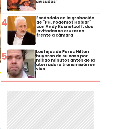
avisados"
Escándalo en la grabación
4
de "PH, Podemos Hablar"
con Andy Kusnetzoff: dos
invitadas se cruzaron
frente a cámara
Los hijos de Perez Hilton
5
huyeron de su casa por
miedo minutos antes de la
aterradora transmisión en
vivo