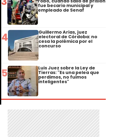
3
robo, cuando salió de prisión
fue becario municipal y
empleado de Senaf
Guillermo Arias, juez
4
electoral de Córdoba: no
cesa la polémica por el
concurso
Luis Juez sobre la Ley de
5
Tierras: "Es una pelea que
perdimos, no fuimos
inteligentes"