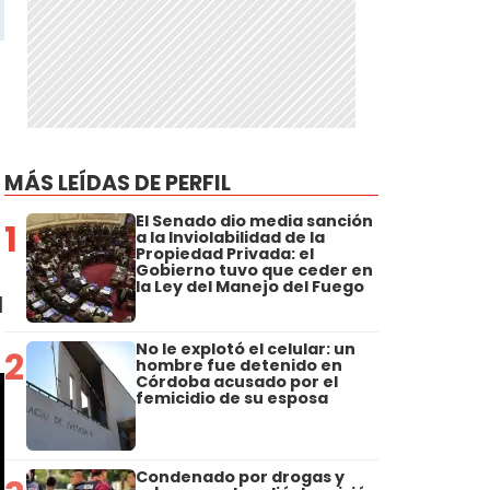
MÁS LEÍDAS DE PERFIL
El Senado dio media sanción
1
a la Inviolabilidad de la
Propiedad Privada: el
Gobierno tuvo que ceder en
la Ley del Manejo del Fuego
l
No le explotó el celular: un
2
hombre fue detenido en
Córdoba acusado por el
femicidio de su esposa
Condenado por drogas y