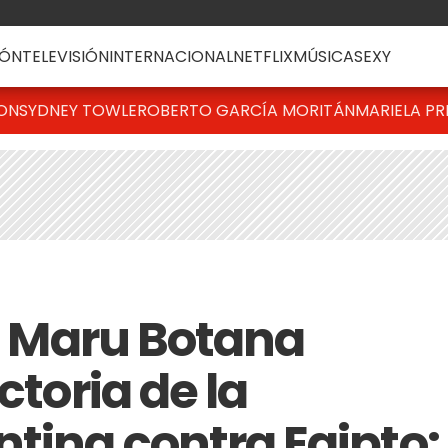
ÓN
TELEVISIÓN
INTERNACIONAL
NETFLIX
MÚSICA
SEXY
TON
SYDNEY TOWLE
ROBERTO GARCÍA MORITÁN
MARIELA PR
de Maru Botana
ctoria de la
ntina contra Egipto: