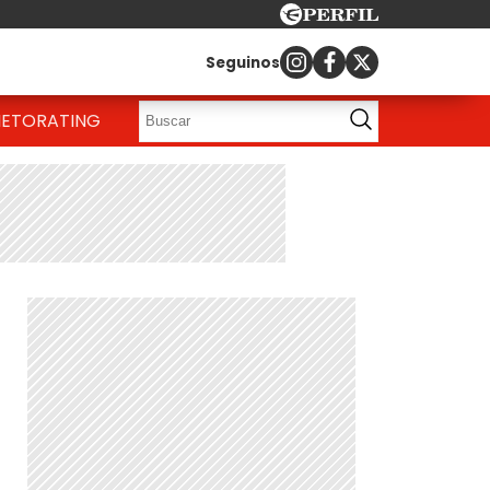
Seguinos
IETO
RATING