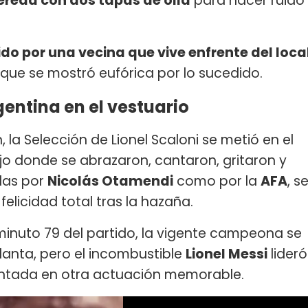
vereda con dos tapas de olla
para hacer ruido
do por una vecina que vive enfrente del loca
 que se mostró eufórica por lo sucedido.
rgentina en el vestuario
 la Selección de Lionel Scaloni se metió en el
jo donde se abrazaron, cantaron, gritaron y
das por
Nicolás Otamendi
como por la
AFA
, s
felicidad total tras la hazaña.
minuto 79 del partido, la vigente campeona se
lanta, pero el incombustible
Lionel Messi
lideró
ntada en otra actuación memorable.