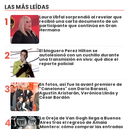
LAS MÁS LEÍDAS
Laura Ubfal sorprendió al revelar que
1
recibió una carta documento de un
participante que continúa en Gran
Hermano
El bloguero Perez Hilton se
2
autolesionó con un cuchillo durante
una transmisión en vivo: qué dice el
reporte policial
En fotos, así fue la avant premiere de
3
"Canelones" con Darío Barassi,
Agustín Aristarán, Verónica Llinás y
César Bordón
La Oreja de Van Gogh llega a Buenos
4
Aires tras el regreso de Amaia
Montero: cómo comprar las entradas