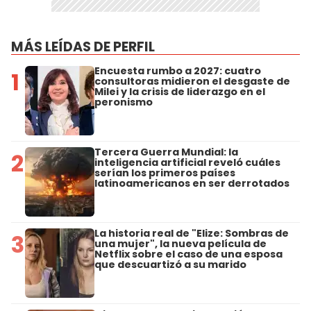
MÁS LEÍDAS DE PERFIL
Encuesta rumbo a 2027: cuatro
1
consultoras midieron el desgaste de
Milei y la crisis de liderazgo en el
peronismo
Tercera Guerra Mundial: la
2
inteligencia artificial reveló cuáles
serían los primeros países
latinoamericanos en ser derrotados
La historia real de "Elize: Sombras de
3
una mujer", la nueva película de
Netflix sobre el caso de una esposa
que descuartizó a su marido