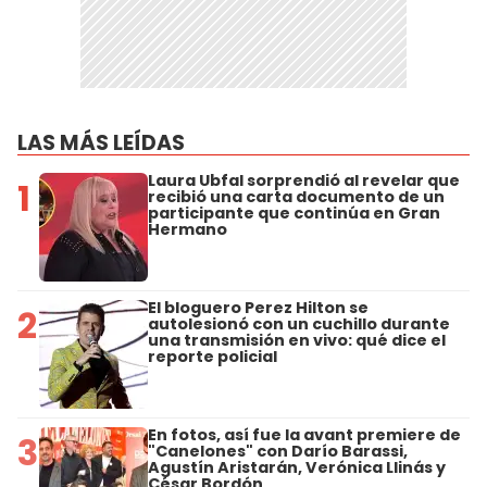
LAS MÁS LEÍDAS
Laura Ubfal sorprendió al revelar que
1
recibió una carta documento de un
participante que continúa en Gran
Hermano
El bloguero Perez Hilton se
2
autolesionó con un cuchillo durante
una transmisión en vivo: qué dice el
reporte policial
En fotos, así fue la avant premiere de
3
"Canelones" con Darío Barassi,
Agustín Aristarán, Verónica Llinás y
César Bordón