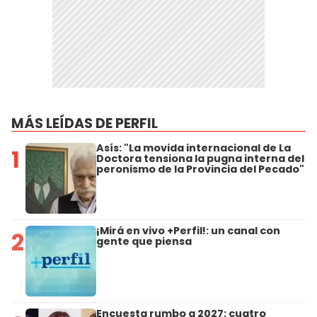
MÁS LEÍDAS DE PERFIL
Asís: "La movida internacional de La
1
Doctora tensiona la pugna interna del
peronismo de la Provincia del Pecado"
¡Mirá en vivo +Perfil!: un canal con
2
gente que piensa
Encuesta rumbo a 2027: cuatro