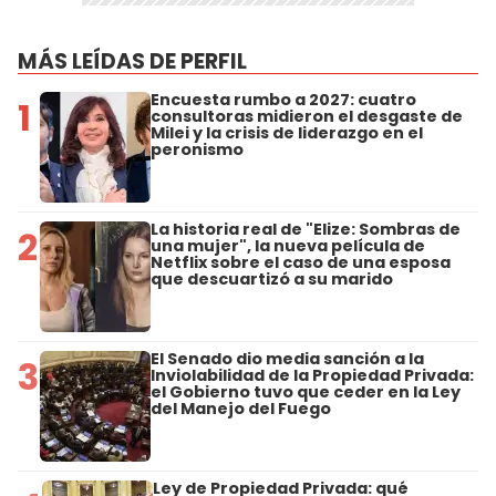
MÁS LEÍDAS DE PERFIL
Encuesta rumbo a 2027: cuatro
1
consultoras midieron el desgaste de
Milei y la crisis de liderazgo en el
peronismo
La historia real de "Elize: Sombras de
2
una mujer", la nueva película de
Netflix sobre el caso de una esposa
que descuartizó a su marido
El Senado dio media sanción a la
3
Inviolabilidad de la Propiedad Privada:
el Gobierno tuvo que ceder en la Ley
del Manejo del Fuego
Ley de Propiedad Privada: qué