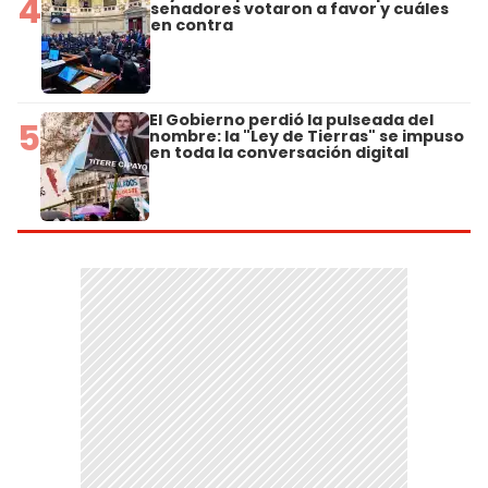
4
senadores votaron a favor y cuáles
en contra
El Gobierno perdió la pulseada del
5
nombre: la "Ley de Tierras" se impuso
en toda la conversación digital