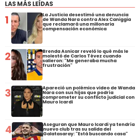
LAS MÁS LEÍDAS
La Justicia desestimó una denuncia
1
de Wanda Nara contra Alex Caniggia
que reclamará una millonaria
compensación económica
Brenda Asnicar reveló lo qué más le
2
molestó de Carlos Tévez cuando
salieron: "Me generaba mucha
frustración"
Apareció un polémico video de Wanda
3
Nara con sus hijas que podría
comprometer su conflicto judicial con
Mauro Icardi
Aseguran que Mauro Icardi ya tendría
4
nuevo club tras su salida del
Galatasaray: "Está buscando casa"