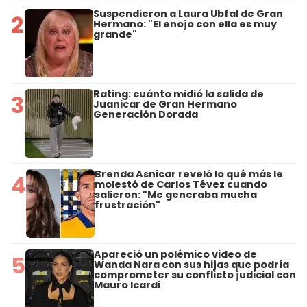
Suspendieron a Laura Ubfal de Gran
2
Hermano: "El enojo con ella es muy
grande"
Rating: cuánto midió la salida de
3
Juanicar de Gran Hermano
Generación Dorada
Brenda Asnicar reveló lo qué más le
4
molestó de Carlos Tévez cuando
salieron: "Me generaba mucha
frustración"
Apareció un polémico video de
5
Wanda Nara con sus hijas que podría
comprometer su conflicto judicial con
Mauro Icardi