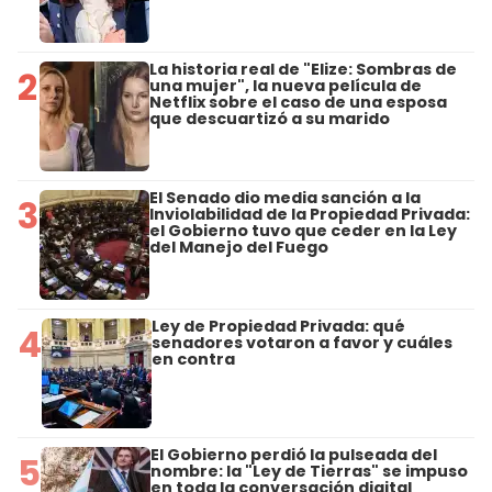
La historia real de "Elize: Sombras de
2
una mujer", la nueva película de
Netflix sobre el caso de una esposa
que descuartizó a su marido
El Senado dio media sanción a la
3
Inviolabilidad de la Propiedad Privada:
el Gobierno tuvo que ceder en la Ley
del Manejo del Fuego
Ley de Propiedad Privada: qué
4
senadores votaron a favor y cuáles
en contra
El Gobierno perdió la pulseada del
5
nombre: la "Ley de Tierras" se impuso
en toda la conversación digital