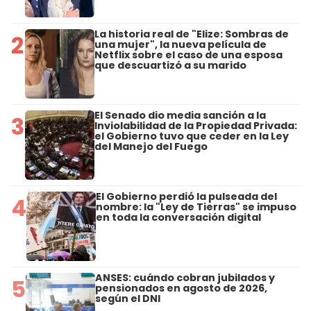
La historia real de "Elize: Sombras de
2
una mujer", la nueva película de
Netflix sobre el caso de una esposa
que descuartizó a su marido
El Senado dio media sanción a la
3
Inviolabilidad de la Propiedad Privada:
el Gobierno tuvo que ceder en la Ley
del Manejo del Fuego
El Gobierno perdió la pulseada del
4
nombre: la "Ley de Tierras" se impuso
en toda la conversación digital
ANSES: cuándo cobran jubilados y
5
pensionados en agosto de 2026,
según el DNI