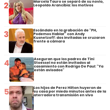
Marcela Tauro se separó de su novio,
2
Leopoldo Arancibia: los motivos
Escándalo en la grabación de "PH,
3
Podemos Hablar" con Andy
Kusnetzoff: dos invitadas se cruzaron
frente a cámara
Aseguran que los padres de Tini
4
Stoessel no están invitados al
casamiento con Rodrigo De Paul: "Ya
están avisados"
Los hijos de Perez Hilton huyeron de
5
su casa por miedo minutos antes de la
aterradora transmisión en vivo