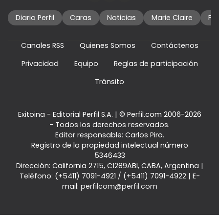
Diario Perfil
Caras
Noticias
Marie Claire
Fo
Canales RSS
Quienes Somos
Contáctenos
Privacidad
Equipo
Reglas de participación
Tránsito
Exitoina - Editorial Perfil S.A.
| © Perfil.com 2006-2026
- Todos los derechos reservados.
Editor responsable: Carlos Piro.
Registro de la propiedad intelectual número
5346433
Dirección:
California 2715
,
C1289ABI
,
CABA, Argentina
|
Teléfono:
(+5411) 7091-4921
/
(+5411) 7091-4922
| E-
mail:
perfilcom@perfil.com