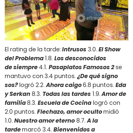
El rating de la tarde:
Intrusos
3.0.
El Show
del Problema
1.8.
Los desconocidos
de
siempre
4.1.
Pasaplatos Famosos 2
se
mantuvo con
3.4 puntos.
¿De qué signo
sos?
logró 2.2.
Ahora caigo
6.8 puntos.
Eda
y Serkan
8.3.
Todas las tardes
1.9.
Amor de
familia
8.3.
Escuela de Cocina
logró con
2.0 puntos.
Flechazo, amor oculto
midió
1.0.
Nuestro amor eterno
8.7.
A la
tarde
marcó 3.4.
Bienvenidos a