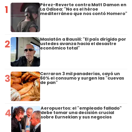
Pérez-Reverte contra Matt Damon en
1
La Odisea: "No es el héroe
mediterráneo que nos contó Homero"
Maslatón a Bausili: "El país dirigido por
2
ustedes avanza hacia el desastre
económico total"
Cerraron 3 mil panaderías, cayó un
3
60% el consumo y surgen las "cuevas
de pan"
Aeropuertos: el "empleado fallado"
4
debe tomar una decisión crucial
sobre Eurnekian y sus negocios