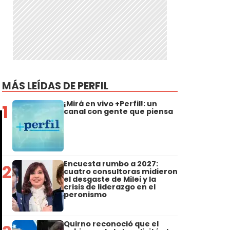
MÁS LEÍDAS DE PERFIL
¡Mirá en vivo +Perfil!: un
1
canal con gente que piensa
Encuesta rumbo a 2027:
2
cuatro consultoras midieron
el desgaste de Milei y la
crisis de liderazgo en el
peronismo
Quirno reconoció que el