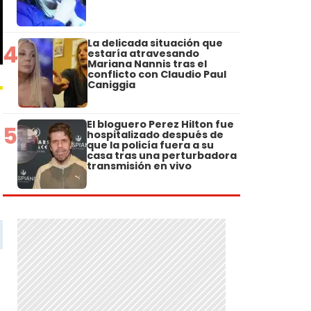
La delicada situación que
4
estaría atravesando
Mariana Nannis tras el
conflicto con Claudio Paul
Caniggia
El bloguero Perez Hilton fue
5
hospitalizado después de
que la policía fuera a su
casa tras una perturbadora
transmisión en vivo