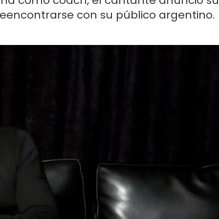
tina como coach, el cantante anunció su
reencontrarse con su público argentino.