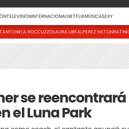
ÓN
TELEVISIÓN
INTERNACIONAL
NETFLIX
MÚSICA
SEXY
T
ANTONELA ROCCUZZO
LAURA UBFAL
PEREZ HILTON
RATIN
er se reencontrará
en el Luna Park