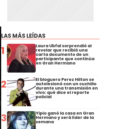
LAS MÁS LEÍDAS
Laura Ubfal sorprendió al
1
revelar que recibió una
carta documento de un
participante que continúa
en Gran Hermano
El bloguero Perez Hilton se
2
autolesionó con un cuchillo
durante una transmisión en
vivo: qué dice el reporte
policial
Yipio ganó la casa en Gran
3
Hermano y será líder de la
semana