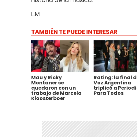
historia de la música.
L.M
TAMBIÉN TE PUEDE INTERESAR
Mau y Ricky
Rating: la final d
Montaner se
Voz Argentina
quedaron con un
triplicó a Perio
trabajo de Marcela
Para Todos
Kloosterboer