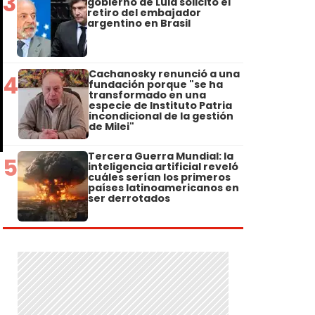
3
gobierno de Lula solicitó el
retiro del embajador
argentino en Brasil
Cachanosky renunció a una
4
fundación porque "se ha
transformado en una
especie de Instituto Patria
incondicional de la gestión
de Milei"
Tercera Guerra Mundial: la
5
inteligencia artificial reveló
cuáles serían los primeros
países latinoamericanos en
ser derrotados