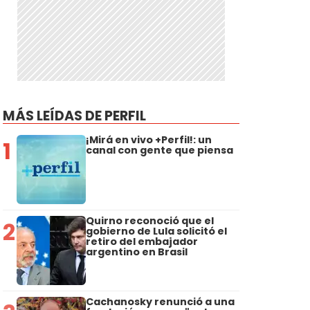
MÁS LEÍDAS DE PERFIL
¡Mirá en vivo +Perfil!: un
1
canal con gente que piensa
Quirno reconoció que el
2
gobierno de Lula solicitó el
retiro del embajador
argentino en Brasil
Cachanosky renunció a una