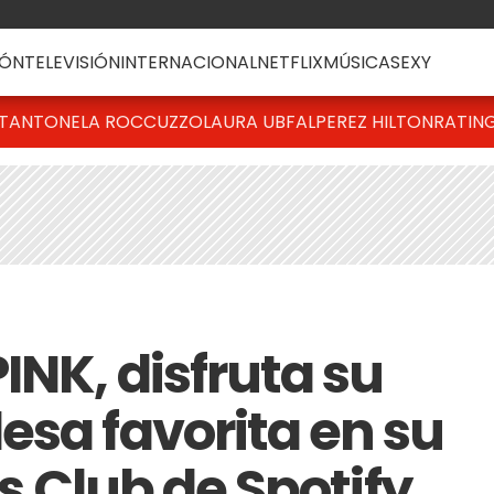
ÓN
TELEVISIÓN
INTERNACIONAL
NETFLIX
MÚSICA
SEXY
T
ANTONELA ROCCUZZO
LAURA UBFAL
PEREZ HILTON
RATIN
INK, disfruta su
esa favorita en su
ns Club de Spotify