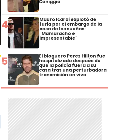
Caniggia
Mauro Icardi explotó de
4
furia por el embargo de la
casa de los sueños:
"Mamaracho e
impresentable"
El bloguero Perez Hilton fue
5
hospitalizado después de
que la policía fuera a su
casa tras una perturbadora
transmisión en vivo