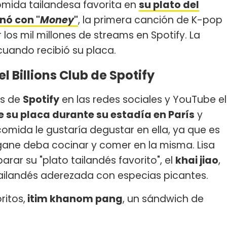
omida tailandesa favorita en
su plato del
anó con "
Money
"
, la primera canción de K-pop
r los mil millones de streams en Spotify. La
 cuando recibió su placa.
l Billions Club de Spotify
as de
Spotify
en las redes sociales y YouTube el
e su placa durante su estadía en París
y
mida le gustaría degustar en ella, ya que es
o gane deba cocinar y comer en la misma. Lisa
rar su "plato tailandés favorito", el
khai jiao
,
 tailandés aderezada con especias picantes.
ritos,
itim khanom pang
, un sándwich de