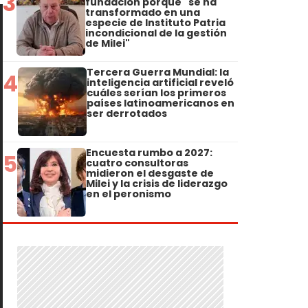
3
fundación porque "se ha
transformado en una
especie de Instituto Patria
incondicional de la gestión
de Milei"
Tercera Guerra Mundial: la
4
inteligencia artificial reveló
cuáles serían los primeros
países latinoamericanos en
ser derrotados
Encuesta rumbo a 2027:
5
cuatro consultoras
midieron el desgaste de
Milei y la crisis de liderazgo
en el peronismo