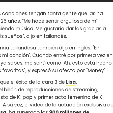
is canciones tengan tanta gente que las ha
e 26 años. "Me hace sentir orgullosa de mí
endo música. Me gustaría dar las gracias a
 sueños", dijo en tailandés.
ina tailandesa también dijo en inglés: "En
es mi canción'. Cuando entré por primera vez en
. ya sabes, me sentí como 'Ah, esto está hecho
s favoritas", y expresó su afecto por "Money".
 que el éxito de la cara B de
Lisa
,
l billón de reproducciones de streaming,
lista de K-pop y primer acto femenino de K-
. A su vez, el vídeo de la actuación exclusiva d
isa
, ha superado los
900 millones de