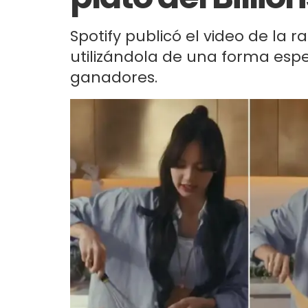
Spotify publicó el video de la r
utilizándola de una forma espe
ganadores.