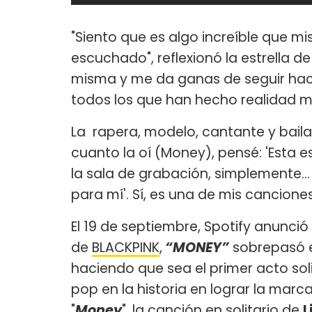
"Siento que es algo increíble que m
escuchado", reflexionó la estrella d
misma y me da ganas de seguir haci
todos los que han hecho realidad mis
La rapera, modelo, cantante y bailar
cuanto la oí (Money), pensé: 'Esta 
la sala de grabación, simplemente..
para mí'. Sí, es una de mis cancione
El 19 de septiembre, Spotify anunció
de
BLACKPINK
,
“MONEY”
sobrepasó e
haciendo que sea el primer acto so
pop en la historia en lograr la marca
"
Money
", la canción en solitario de
L