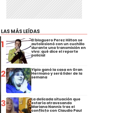
LAS MÁS LEÍDAS
El bloguero Perez Hilton se
1
autolesionó con un cuchillo
durante una transmisión en
vivo: qué dice el reporte
policial
Yipio ganó la casa en Gran
2
Hermano y será líder de la
semana
La delicada situación que
3
estaría atravesando
Mariana Nannis tras el
conflicto con Claudio Paul