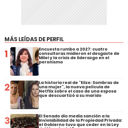
MÁS LEÍDAS DE PERFIL
Encuesta rumbo a 2027: cuatro
1
consultoras midieron el desgaste de
Milei y la crisis de liderazgo en el
peronismo
La historia real de "Elize: Sombras de
2
una mujer", la nueva película de
Netflix sobre el caso de una esposa
que descuartizó a su marido
El Senado dio media sanción a la
3
Inviolabilidad de la Propiedad Privada:
el Gobierno tuvo que ceder en la Ley