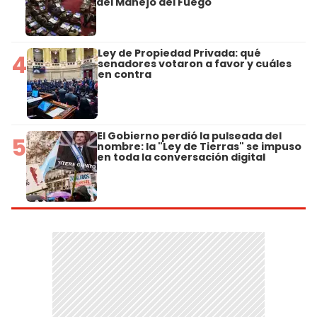
del Manejo del Fuego
Ley de Propiedad Privada: qué
4
senadores votaron a favor y cuáles
en contra
El Gobierno perdió la pulseada del
5
nombre: la "Ley de Tierras" se impuso
en toda la conversación digital