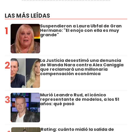
LAS MÁS LEÍDAS
Suspendieron a Laura Ubfal de Gran
1
Hermano: "El enojo con ella es muy
grande"
La Justicia desestimó una denuncia
2
de Wanda Nara contra Alex Caniggia
que reclamará una millonaria
compensación económica
Murió Leandro Rud, el icónico
3
representante de modelos, a los 51
años: qué pasó
Rating: cuánto midió la salida de