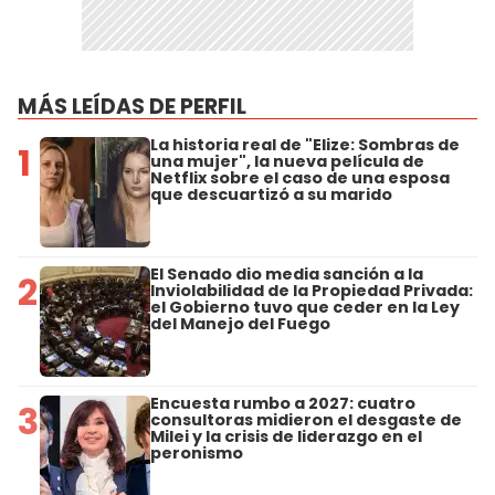
MÁS LEÍDAS DE PERFIL
La historia real de "Elize: Sombras de
1
una mujer", la nueva película de
Netflix sobre el caso de una esposa
que descuartizó a su marido
El Senado dio media sanción a la
2
Inviolabilidad de la Propiedad Privada:
el Gobierno tuvo que ceder en la Ley
del Manejo del Fuego
Encuesta rumbo a 2027: cuatro
3
consultoras midieron el desgaste de
Milei y la crisis de liderazgo en el
peronismo