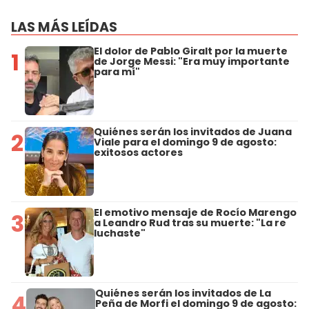
LAS MÁS LEÍDAS
El dolor de Pablo Giralt por la muerte
1
de Jorge Messi: "Era muy importante
para mí"
Quiénes serán los invitados de Juana
2
Viale para el domingo 9 de agosto:
exitosos actores
El emotivo mensaje de Rocío Marengo
3
a Leandro Rud tras su muerte: "La re
luchaste"
Quiénes serán los invitados de La
4
Peña de Morfi el domingo 9 de agosto: