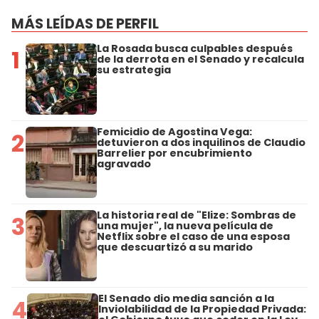
MÁS LEÍDAS DE PERFIL
La Rosada busca culpables después
1
de la derrota en el Senado y recalcula
su estrategia
Femicidio de Agostina Vega:
2
detuvieron a dos inquilinos de Claudio
Barrelier por encubrimiento
agravado
La historia real de "Elize: Sombras de
3
una mujer", la nueva película de
Netflix sobre el caso de una esposa
que descuartizó a su marido
El Senado dio media sanción a la
4
Inviolabilidad de la Propiedad Privada: