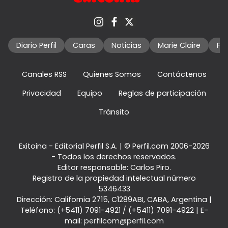
Diario Perfil
Caras
Noticias
Marie Claire
Fo
Canales RSS
Quienes Somos
Contáctenos
Privacidad
Equipo
Reglas de participación
Tránsito
Exitoina - Editorial Perfil S.A.
| © Perfil.com 2006-2026
- Todos los derechos reservados.
Editor responsable: Carlos Piro.
Registro de la propiedad intelectual número
5346433
Dirección:
California 2715
,
C1289ABI
,
CABA, Argentina
|
Teléfono:
(+5411) 7091-4921
/
(+5411) 7091-4922
| E-
mail:
perfilcom@perfil.com