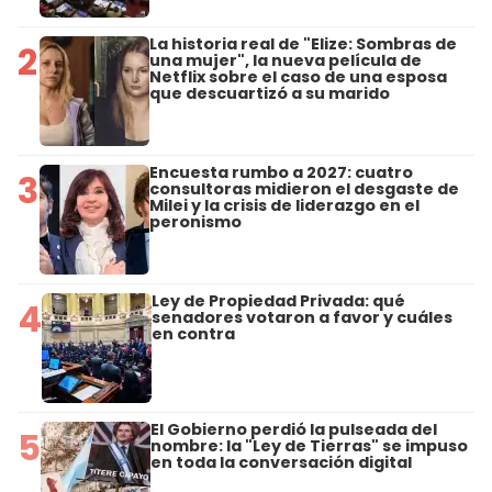
La historia real de "Elize: Sombras de
2
una mujer", la nueva película de
Netflix sobre el caso de una esposa
que descuartizó a su marido
Encuesta rumbo a 2027: cuatro
3
consultoras midieron el desgaste de
Milei y la crisis de liderazgo en el
peronismo
Ley de Propiedad Privada: qué
4
senadores votaron a favor y cuáles
en contra
El Gobierno perdió la pulseada del
5
nombre: la "Ley de Tierras" se impuso
en toda la conversación digital