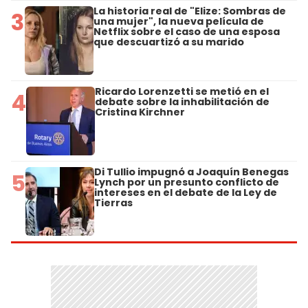
La historia real de "Elize: Sombras de
3
una mujer", la nueva película de
Netflix sobre el caso de una esposa
que descuartizó a su marido
Ricardo Lorenzetti se metió en el
4
debate sobre la inhabilitación de
Cristina Kirchner
Di Tullio impugnó a Joaquín Benegas
5
Lynch por un presunto conflicto de
intereses en el debate de la Ley de
Tierras