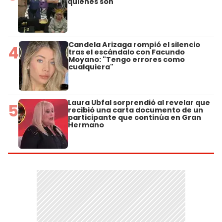
quiénes son
Candela Arizaga rompió el silencio
4
tras el escándalo con Facundo
Moyano: "Tengo errores como
cualquiera"
Laura Ubfal sorprendió al revelar que
5
recibió una carta documento de un
participante que continúa en Gran
Hermano